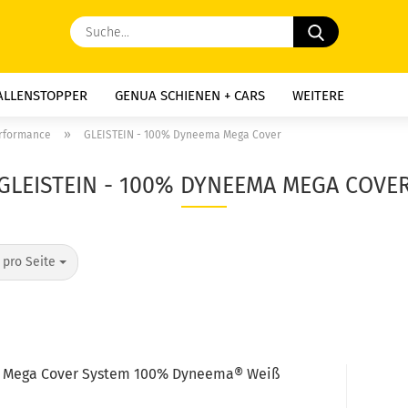
Suche...
ALLENSTOPPER
GENUA SCHIENEN + CARS
WEITERE
»
erformance
GLEISTEIN - 100% Dyneema Mega Cover
GLEISTEIN - 100% DYNEEMA MEGA COVE
o Seite
 pro Seite
 Mega Cover System 100% Dyneema® Weiß