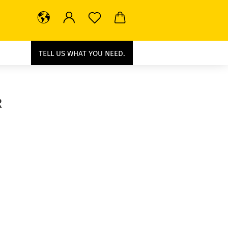
TELL US WHAT YOU NEED.
R