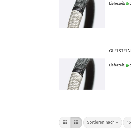
Lieferzeit:
c
GLEISTEIN
Lieferzeit:
c
Sortieren nach
pr
Sortieren nach
16