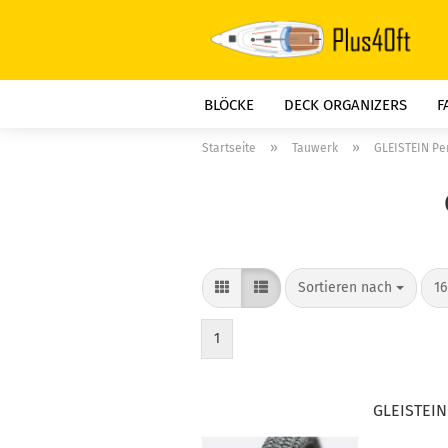
BLÖCKE
DECK ORGANIZERS
F
»
»
Startseite
Tauwerk
GLEISTEIN P
Sortieren nach
pr
Sortieren nach
16
1
GLEISTEIN